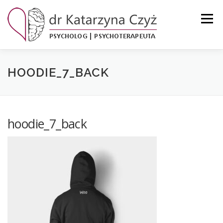
Przejdź
do
Menu
treści
KSIĄŻKI
O MNIE
ZAKRES USŁUG
GALERIA
HOODIE_7_BACK
BLOG
KONTAKT
hoodie_7_back