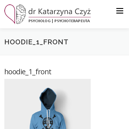
Przejdź
do
Menu
treści
KSIĄŻKI
O MNIE
ZAKRES USŁUG
GALERIA
HOODIE_1_FRONT
BLOG
KONTAKT
hoodie_1_front