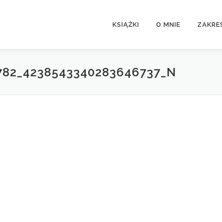
KSIĄŻKI
O MNIE
ZAKRE
782_4238543340283646737_N