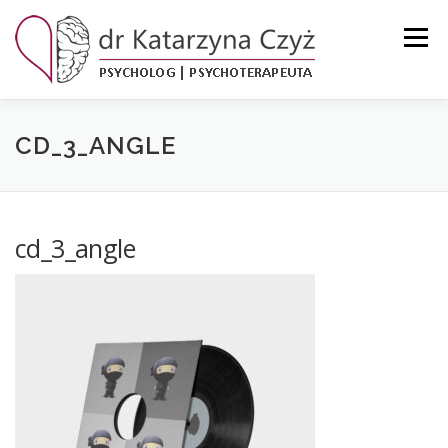
Przejdź
do
Menu
treści
KSIĄŻKI
O MNIE
ZAKRES USŁUG
GALERIA
CD_3_ANGLE
BLOG
KONTAKT
cd_3_angle